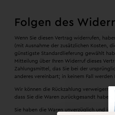
Folgen des Widerr
Wenn Sie diesen Vertrag widerrufen, haben 
(mit Ausnahme der zusätzlichen Kosten, di
günstigste Standardlieferung gewählt hab
Mitteilung über Ihren Widerruf dieses Ver
Zahlungsmittel, das Sie bei der ursprüngl
anderes vereinbart; in keinem Fall werden
Wir können die Rückzahlung verweigern, b
dass Sie die Waren zurückgesandt haben, j
Sie haben die Waren unverzüglich und in 