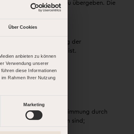
ke zurückzusenden oder zu übergeben. Die
Über Cookies
ust auf einen zur Prüfung der
t ihnen zurückzuführen ist.
 Medien anbieten zu können
hrer Verwendung unserer
 führen diese Informationen
ie im Rahmen Ihrer Nutzung
Marketing
ividuelle Auswahl oder Bestimmung durch
erbrauchers zugeschnitten sind;
überschritten würde;