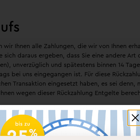
ufs
wir Ihnen alle Zahlungen, die wir von Ihnen erha
e sich daraus ergeben, dass Sie eine andere Art 
en), unverzüglich und spätestens binnen 14 Tag
trags bei uns eingegangen ist. Für diese Rückza
ichen Transaktion eingesetzt haben, es sei denn,
 Ihnen wegen dieser Rückzahlung Entgelte berec
is wir die Waren wieder zurückerhalten haben o
e nachdem, welches der frühere Zeitpunkt ist.
jedem Fall spätestens binnen 14 Tagen ab dem Ta