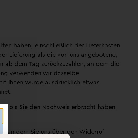
lten haben, einschließlich der Lieferkosten
der Lieferung als die von uns angebotene,
en ab dem Tag zurückzuzahlen, an dem die
hlung verwenden wir dasselbe
 mit Ihnen wurde ausdrücklich etwas
hnet.
der bis Sie den Nachweis erbracht haben,
g, an dem Sie uns über den Widerruf