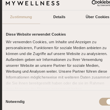
Zustimmung
Details
Über Cookies
Diese Website verwendet Cookies
Wir verwenden Cookies, um Inhalte und Anzeigen zu
personalisieren, Funktionen für soziale Medien anbieten zu
können und die Zugriffe auf unsere Website zu analysieren.
Außerdem geben wir Informationen zu Ihrer Verwendung
unserer Website an unsere Partner für soziale Medien,
Werbung und Analysen weiter. Unsere Partner führen diese
Informationen möglicherweise mit weiteren Daten zusammen
die Sie ihnen bereitgestellt haben oder die sie im Rahmen
Unser Engagement
Ihrer Nutzung der Dienste gesammelt haben.
DOLCE FAR NIENTE.
für Nachhaltigkeit
Einwilligungsauswahl
DEINE SOMMER-AUSZEIT.
Notwendig
Nachhaltig entspannen mit