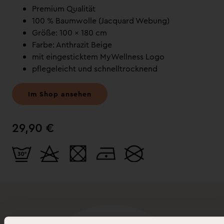
Premium Qualität
100 % Baumwolle (Jacquard Webung)
Größe: 100 × 180 cm
Farbe: Anthrazit Beige
mit eingesticktem MyWellness Logo
pflegeleicht und schnelltrocknend
Im Shop ansehen
29,90 €