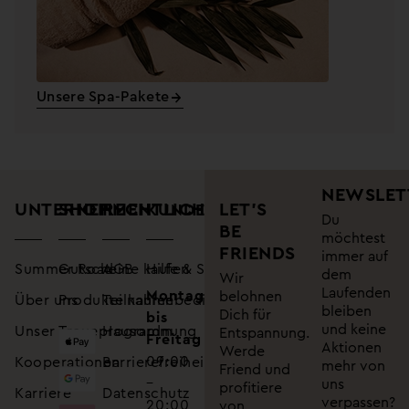
Unsere Spa-Pakete
NEWSLET
UNTERNEHMEN
SHOP
RECHTLICHES
LET’S
KUNDENSUPPORT
Du
BE
möchtest
FRIENDS
immer auf
Summer Road
Gutscheine kaufen
AGB
Hilfe & Service
dem
Wir
Laufenden
Montag
belohnen
Über uns
Produkte kaufen
Teilnahmebedingungen
bleiben
Dich für
bis
und keine
Unser Treueprogramm
Hausordnung
Entspannung.
Freitag
Aktionen
Werde
09:00
Kooperationen
Barrierefreiheitserklärung
mehr von
Friend und
–
uns
profitiere
Karriere
Datenschutz
verpassen?
20:00
von