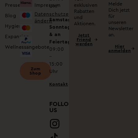
Melde
Presse
Impressum
exklusiven
Uhr
Dich jetzt
Rabatten
Datenschutzeinstellungen
Blog
für
und
Samstag,
ändern
unseren
Aktionen.
Hygiene
Sonntag
Newsletter
& an
an.
Jetzt
Expansion
Friend
Feiertagen
werden
Hier
Wellnessangebote
09:00
anmelden
–
15:00
Zum
Uhr
Shop
Kontakt
FOLLOW
US