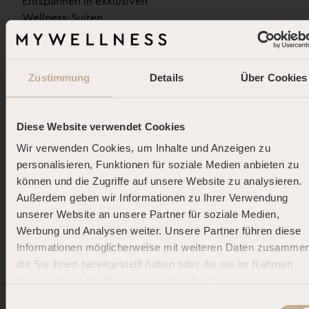
Entspannen in exklusiven
Wellness-Suiten
Mehr erfahren
Zustimmung
Details
Über Cookies
Diese Website verwendet Cookies
Wir verwenden Cookies, um Inhalte und Anzeigen zu
personalisieren, Funktionen für soziale Medien anbieten zu
können und die Zugriffe auf unsere Website zu analysieren.
Außerdem geben wir Informationen zu Ihrer Verwendung
unserer Website an unsere Partner für soziale Medien,
Werbung und Analysen weiter. Unsere Partner führen diese
Informationen möglicherweise mit weiteren Daten zusammen
die Sie ihnen bereitgestellt haben oder die sie im Rahmen
Dortmund, 19.04.2023
Ihrer Nutzung der Dienste gesammelt haben.
DOLCE FAR NIENTE.
MyWellness bringt exklusives Spa-
Einwilligungsauswahl