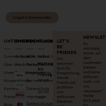
Logokit downloaden
NEWSLET
UNTERNEHMEN
SHOP
RECHTLICHES
LET’S
KUNDENSUPPORT
Du
BE
möchtest
FRIENDS
immer auf
Summer Road
Gutscheine kaufen
AGB
Hilfe & Service
dem
Wir
Laufenden
Montag
belohnen
Über uns
Produkte kaufen
Teilnahmebedingungen
bleiben
Dich für
bis
und keine
Unser Treueprogramm
Hausordnung
Entspannung.
Freitag
Aktionen
Werde
09:00
Kooperationen
Barrierefreiheitserklärung
mehr von
Friend und
–
uns
profitiere
Karriere
Datenschutz
verpassen?
20:00
von
Melde
Presse
Impressum
exklusiven
Uhr
Dich jetzt
Rabatten
Datenschutzeinstellungen
Blog
für