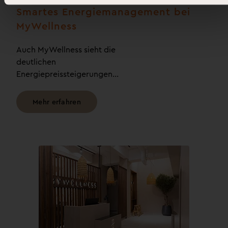
Smartes Energiemanagement bei
MyWellness
Auch MyWellness sieht die
deutlichen
Energiepreissteigerungen…
Mehr erfahren