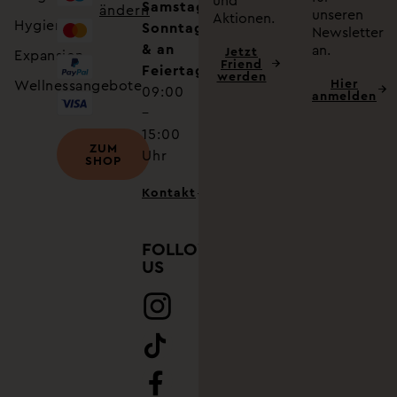
und
Samstag,
ändern
unseren
Aktionen.
Hygiene
Sonntag
Newsletter
& an
an.
Jetzt
Expansion
Friend
Feiertagen
werden
Hier
Wellnessangebote
09:00
anmelden
–
15:00
ZUM
Uhr
SHOP
Kontakt
FOLLOW
US