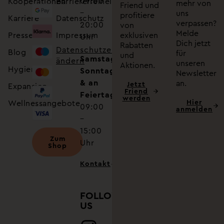
09:00
Kooperationen
Barrierefreiheitserklärung
mehr von
Friend und
–
uns
profitiere
Karriere
Datenschutz
verpassen?
20:00
von
Melde
Presse
Impressum
exklusiven
Uhr
Dich jetzt
Rabatten
Datenschutzeinstellungen
Blog
für
und
Samstag,
ändern
unseren
Aktionen.
Hygiene
Sonntag
Newsletter
& an
an.
Jetzt
Expansion
Friend
Feiertagen
werden
Hier
Wellnessangebote
09:00
anmelden
–
15:00
Zum
Uhr
Shop
Kontakt
FOLLOW
US