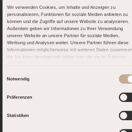
Wir verwenden Cookies, um Inhalte und Anzeigen zu
Bis zur nächsten Black Week!
personalisieren, Funktionen für soziale Medien anbieten zu
können und die Zugriffe auf unsere Website zu analysieren.
Unsere Black Week ist erfolgreich zu Ende gegangen –
Außerdem geben wir Informationen zu Ihrer Verwendung
und dafür möchten wir uns herzlich bedanken! Dank
unserer Website an unsere Partner für soziale Medien,
Euch wurde die gesamte Woche zu einem echten
Werbung und Analysen weiter. Unsere Partner führen diese
Highlight.
Informationen möglicherweise mit weiteren Daten zusammen
die Sie ihnen bereitgestellt haben oder die sie im Rahmen
Auch wenn die Aktion nun vorbei ist, arbeiten wir
Ihrer Nutzung der Dienste gesammelt haben.
bereits voller Vorfreude an neuen Angeboten für das
DOLCE FAR NIENTE.
nächste Jahr.
Einwilligungsauswahl
DEINE SOMMER-AUSZEIT.
Notwendig
Damit du keine zukünftigen Aktionen verpasst,
abonniere jetzt unseren Newsletter!
Buche jetzt und starte Deine persönliche
Präferenzen
Summer Road – mit bis zu 25 % Rabatt!* Je
NEWSLETTER ABONNIEREN
öfter Du kommst, desto mehr sparst Du. Dein
erster Code wartet schon auf Dich.
Statistiken
NEWSLET
UNTERNEHMEN
SHOP
RECHTLICHES
LET’S
KUNDENSUPPORT
Du