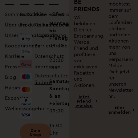
BE
möchtest
FRIENDS
immer auf
Summer Road
Gutscheine kaufen
AGB
Hilfe & Service
dem
Wir
Laufenden
Montag
belohnen
Über uns
Produkte kaufen
Teilnahmebedingungen
bleiben
Dich für
bis
und keine
Unser Treueprogramm
Hausordnung
Entspannung.
Freitag
Aktionen
Werde
09:00
Kooperationen
Barrierefreiheitserklärung
mehr von
Friend und
–
uns
profitiere
Karriere
Datenschutz
verpassen?
20:00
von
Melde
Presse
Impressum
exklusiven
Uhr
Dich jetzt
Rabatten
Datenschutzeinstellungen
Blog
für
und
Samstag,
ändern
unseren
Aktionen.
Hygiene
Sonntag
Newsletter
& an
an.
Jetzt
Expansion
Friend
Feiertagen
werden
Hier
Wellnessangebote
09:00
anmelden
–
15:00
Zum
Uhr
Shop