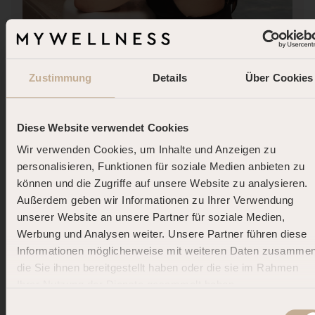
Stress und Muskelaufbau: Warum
Zustimmung
Details
Über Cookies
Dein Körper im Dauerstress keine
Fortschritte macht
Diese Website verwendet Cookies
Wir verwenden Cookies, um Inhalte und Anzeigen zu
Chronischer Stress erhöht Cortisol und stoppt den
personalisieren, Funktionen für soziale Medien anbieten zu
Muskelaufbau. Erfahre, wie du durch gezielte
können und die Zugriffe auf unsere Website zu analysieren.
Regeneration die anabole Phase wieder aktivierst.
Außerdem geben wir Informationen zu Ihrer Verwendung
unserer Website an unsere Partner für soziale Medien,
Mehr erfahren
Werbung und Analysen weiter. Unsere Partner führen diese
Informationen möglicherweise mit weiteren Daten zusammen
die Sie ihnen bereitgestellt haben oder die sie im Rahmen
Ihrer Nutzung der Dienste gesammelt haben.
DOLCE FAR NIENTE.
Einwilligungsauswahl