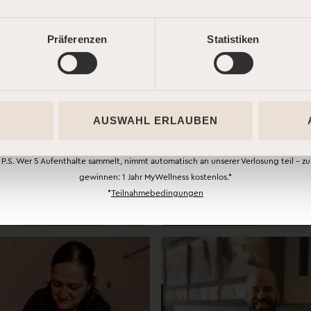
Buche jetzt und starte Deine persönliche
Summer Road – mit bis zu 25 % Rabatt!* Je
öfter Du kommst, desto mehr sparst Du. Dein
Präferenzen
Statistiken
erster Code wartet schon auf Dich.
JETZT STARTEN
AUSWAHL ERLAUBEN
P.S. Wer 5 Aufenthalte sammelt, nimmt automatisch an unserer Verlosung teil – zu
gewinnen: 1 Jahr MyWellness kostenlos.*
*
Teilnahmebedingungen