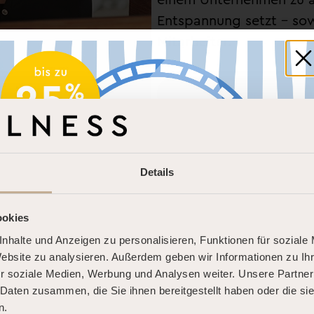
Entspannung setzt – sow
Mitarbeiter.
Werde Teil der Crew
Details
ookies
nhalte und Anzeigen zu personalisieren, Funktionen für soziale
DOLCE FAR NIENTE.
Website zu analysieren. Außerdem geben wir Informationen zu I
Be part of the crew
DEINE SOMMER-AUSZEIT.
r soziale Medien, Werbung und Analysen weiter. Unsere Partner
 Daten zusammen, die Sie ihnen bereitgestellt haben oder die s
n.