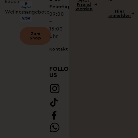
Jetzt
Expansion
Friend
Feiertagen
werden
Hier
Wellnessangebote
09:00
anmelden
–
15:00
Zum
Uhr
Shop
Kontakt
FOLLOW
US