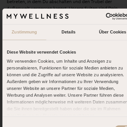
betreten, in dem Du abschalten und den Trubel der
Außenwelt vergessen kannst. Unsere Suiten sind Dein
persönlicher Rückzugsort, umgeben von einer
gemütlichen Atmosphäre, die Wärme und
Wohlbefinden ausstrahlt.
Zustimmung
Details
Über Cookies
Diese Website verwendet Cookies
Wir verwenden Cookies, um Inhalte und Anzeigen zu
personalisieren, Funktionen für soziale Medien anbieten zu
können und die Zugriffe auf unsere Website zu analysieren.
Außerdem geben wir Informationen zu Ihrer Verwendung
unserer Website an unsere Partner für soziale Medien,
Werbung und Analysen weiter. Unsere Partner führen diese
Informationen möglicherweise mit weiteren Daten zusammen
die Sie ihnen bereitgestellt haben oder die sie im Rahmen
Ihrer Nutzung der Dienste gesammelt haben.
DOLCE FAR NIENTE.
Einwilligungsauswahl