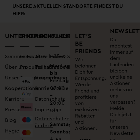
UNSERE AKTUELLEN STANDORTE FINDEST DU
HIER:
NEWSLET
UNTERNEHMEN
SHOP
RECHTLICHES
LET’S
KUNDENSUPPORT
Du
BE
möchtest
FRIENDS
immer auf
Summer Road
Gutscheine kaufen
AGB
Hilfe & Service
dem
Wir
Laufenden
Montag
belohnen
Über uns
Produkte kaufen
Teilnahmebedingungen
bleiben
Dich für
bis
und keine
Unser Treueprogramm
Hausordnung
Entspannung.
Freitag
Aktionen
Werde
09:00
Kooperationen
Barrierefreiheitserklärung
mehr von
Friend und
–
uns
profitiere
Karriere
Datenschutz
verpassen?
20:00
von
Melde
Presse
Impressum
exklusiven
Uhr
Dich jetzt
Rabatten
Datenschutzeinstellungen
Blog
für
und
Samstag,
ändern
unseren
Aktionen.
Hygiene
Sonntag
Newsletter
& an
an.