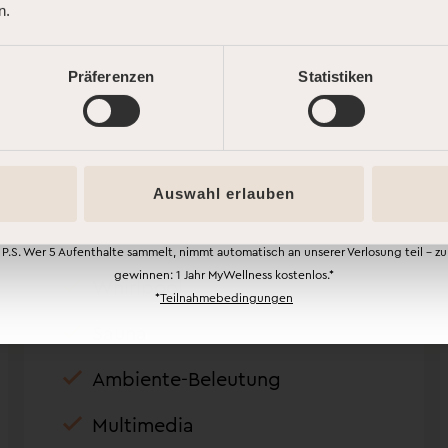
n.
Buche jetzt und starte Deine persönliche
Summer Road – mit bis zu 25 % Rabatt!* Je
öfter Du kommst, desto mehr sparst Du. Dein
Präferenzen
Statistiken
erster Code wartet schon auf Dich.
JETZT STARTEN
Superior Light
Auswahl erlauben
P.S. Wer 5 Aufenthalte sammelt, nimmt automatisch an unserer Verlosung teil – zu
gewinnen: 1 Jahr MyWellness kostenlos.*
Whirlpool
*
Teilnahmebedingungen
Sauna
Ambiente-Beleutung
Multimedia