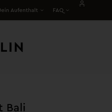
Dein Aufenthalt
FAQ
IN​
t Bali