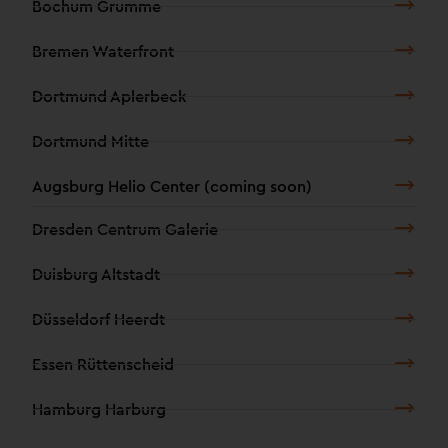
Bochum Grumme
Bremen Waterfront
Dortmund Aplerbeck
Dortmund Mitte
Augsburg Helio Center (coming soon)
Dresden Centrum Galerie
Duisburg Altstadt
Düsseldorf Heerdt
Essen Rüttenscheid
Hamburg Harburg