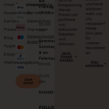
Dich für
bis
und keine
Unser Treueprogramm
Hausordnung
Entspannung.
Freitag
Aktionen
Werde
09:00
Kooperationen
Barrierefreiheitserklärung
mehr von
Friend und
–
uns
profitiere
Karriere
Datenschutz
verpassen?
20:00
von
Melde
Presse
Impressum
exklusiven
Uhr
Dich jetzt
Rabatten
Datenschutzeinstellungen
Blog
für
und
Samstag,
ändern
unseren
Aktionen.
Hygiene
Sonntag
Newsletter
& an
an.
Jetzt
Expansion
Friend
Feiertagen
werden
Hier
Wellnessangebote
09:00
anmelden
–
15:00
ZUM
Uhr
SHOP
Kontakt
FOLLOW