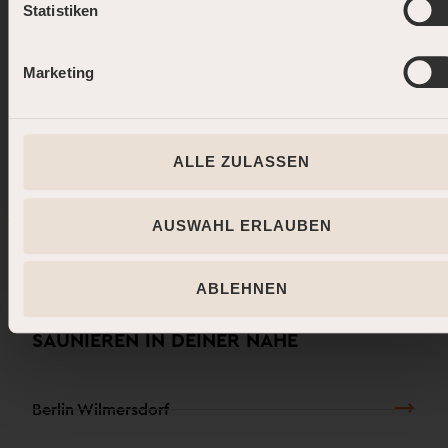
erster Code wartet schon auf Dich.
Statistiken
Marketing
JETZT STARTEN
P.S. Wer 5 Aufenthalte sammelt, nimmt automatisch an unserer Verlosung teil – zu
Superior
gewinnen: 1 Jahr MyWellness kostenlos.*
ALLE ZULASSEN
*
Teilnahmebedingungen
AUSWAHL ERLAUBEN
ABLEHNEN
SAUNIEREN IN DEINER NÄHE
Berlin Wilmersdorf