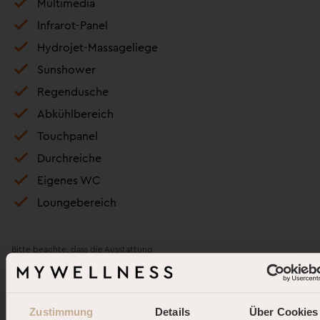
Multimedia
Infrarot-Panel
Hydrojet-Massageliege
Sunshower
Regendusche
Abkühlbereich
Touchpanel
Durchreiche
Eigenes WC
Loungebereich
Bitte beachte, dass die Ausstattung
und das Design je nach Standort
variieren kann.
Zustimmung
Details
Über Cookies