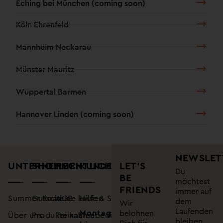
Eching bei München (coming soon)
Köln Ehrenfeld
Mannheim Neckarau
Münster Mauritz
Wuppertal Barmen
Hannover Linden (coming soon)
NEWSLET
UNTERNEHMEN
SHOP
RECHTLICHES
LET’S
KUNDENSUPPORT
Du
BE
möchtest
FRIENDS
immer auf
Summer Road
Gutscheine kaufen
AGB
Hilfe & Service
dem
Wir
Laufenden
Montag
belohnen
Über uns
Produkte kaufen
Teilnahmebedingungen
bleiben