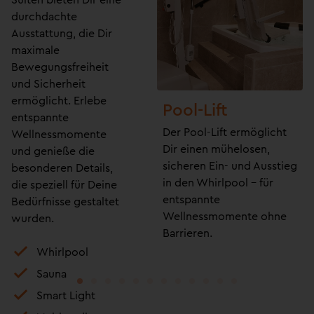
durchdachte
Ausstattung, die Dir
maximale
Bewegungsfreiheit
und Sicherheit
ermöglicht. Erlebe
Loungebereich
Pool-Lift
entspannte
Entspanne in unserem
Der Pool-Lift ermöglicht
Wellnessmomente
komfortablen
Dir einen mühelosen,
und genieße die
Loungebereich, der
sicheren Ein- und Ausstieg
besonderen Details,
perfekt zum Relaxen und
in den Whirlpool – für
die speziell für Deine
Verweilen geeignet ist.
entspannte
Bedürfnisse gestaltet
Wellnessmomente ohne
wurden.
Barrieren.
Whirlpool
Sauna
Smart Light