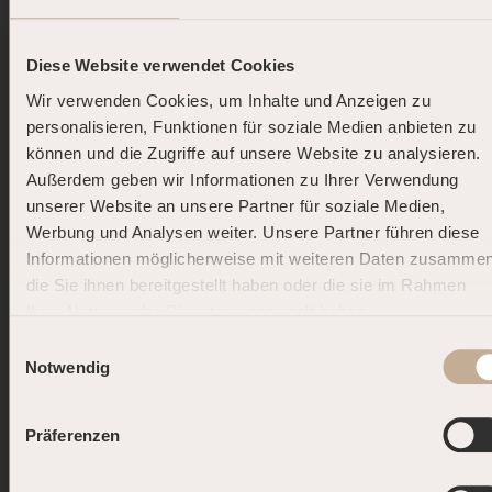
Diese Website verwendet Cookies
Wir verwenden Cookies, um Inhalte und Anzeigen zu
Entdecke unsere Suitekategorien
personalisieren, Funktionen für soziale Medien anbieten zu
können und die Zugriffe auf unsere Website zu analysieren.
Vergleiche unsere verschiedenen Suite-Kategorien
Außerdem geben wir Informationen zu Ihrer Verwendung
und finde das perfekte private Spa für Deine
unserer Website an unsere Partner für soziale Medien,
Bedürfnisse.
Werbung und Analysen weiter. Unsere Partner führen diese
Informationen möglicherweise mit weiteren Daten zusammen
die Sie ihnen bereitgestellt haben oder die sie im Rahmen
Ihrer Nutzung der Dienste gesammelt haben.
DOLCE FAR NIENTE.
Einwilligungsauswahl
DEINE SOMMER-AUSZEIT.
Notwendig
Buche jetzt und starte Deine persönliche
Präferenzen
Summer Road – mit bis zu 25 % Rabatt!* Je
öfter Du kommst, desto mehr sparst Du. Dein