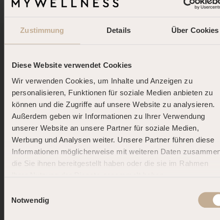
1. BELEIDIGUNGEN
Zustimmung
Details
Über Cookies
Uns ist wichtig, dass wir keine beleidigenden oder
diskriminierenden Inhalte vorfinden. Das schließt alle
negativen Äußerungen bezüglich
einzelner Personen
Diese Website verwendet Cookies
oder Personengruppen, der Geschlechtsidentität oder
Wir verwenden Cookies, um Inhalte und Anzeigen zu
der sexuellen Orientierung, der Herkunft oder Religion
personalisieren, Funktionen für soziale Medien anbieten zu
(jegliche Art von Rassismus), des äußeren
können und die Zugriffe auf unsere Website zu analysieren.
Erscheinungsbildes, der körperlichen oder geistigen
Außerdem geben wir Informationen zu Ihrer Verwendung
Verfassung
mit ein. Wir behalten uns vor, Inhalte dieser
unserer Website an unsere Partner für soziale Medien,
Art zu löschen und u.U. den Nutzer zu melden und zu
Werbung und Analysen weiter. Unsere Partner führen diese
sperren. Schließlich befindet sich hinter jedem
Informationen möglicherweise mit weiteren Daten zusammen
Username ein Mensch.
die Sie ihnen bereitgestellt haben oder die sie im Rahmen
Ihrer Nutzung der Dienste gesammelt haben.
2. GEWALT
DOLCE FAR NIENTE.
Jegliche Aufforderung zu Gewalt oder Drohungen gegen
Einwilligungsauswahl
DEINE SOMMER-AUSZEIT.
Institutionen, Personen oder Unternehmen werden wir
Notwendig
unverzüglich löschen. Wir behalten uns vor, die Nutzer