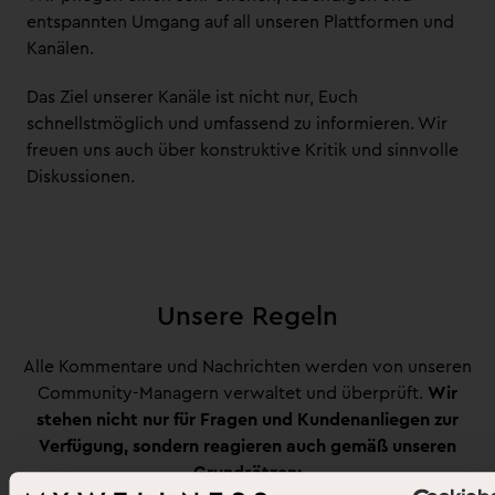
entspannten Umgang auf all unseren Plattformen und
Kanälen.
Das Ziel unserer Kanäle ist nicht nur, Euch
schnellstmöglich und umfassend zu informieren. Wir
freuen uns auch über konstruktive Kritik und sinnvolle
Diskussionen.
Unsere Regeln
Alle Kommentare und Nachrichten werden von unseren
Community-Managern verwaltet und überprüft.
Wir
stehen nicht nur für Fragen und Kundenanliegen zur
Verfügung, sondern reagieren auch gemäß unseren
Grundsätzen: