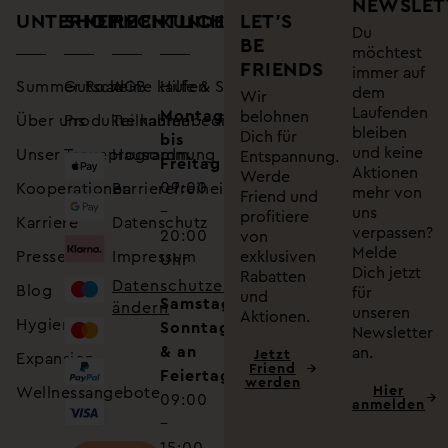
NEWSLET
UNTERNEHMEN
SHOP
RECHTLICHES
LET’S
KUNDENSUPPORT
Du
BE
möchtest
FRIENDS
immer auf
Summer Road
Gutscheine kaufen
AGB
Hilfe & Service
dem
Wir
Laufenden
Montag
belohnen
Über uns
Produkte kaufen
Teilnahmebedingungen
bleiben
Dich für
bis
und keine
Unser Treueprogramm
Hausordnung
Entspannung.
Freitag
Aktionen
Werde
09:00
Kooperationen
Barrierefreiheitserklärung
mehr von
Friend und
–
uns
profitiere
Karriere
Datenschutz
verpassen?
20:00
von
Melde
Presse
Impressum
exklusiven
Uhr
Dich jetzt
Rabatten
Datenschutzeinstellungen
Blog
für
und
Samstag,
ändern
unseren
Aktionen.
Hygiene
Sonntag
Newsletter
& an
an.
Jetzt
Expansion
Friend
Feiertagen
werden
Hier
Wellnessangebote
09:00
anmelden
–
15:00