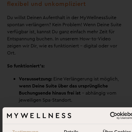
flexibel und unkompliziert
Du willst Deinen Aufenthalt in der MyWellnessSuite
spontan verlängern? Kein Problem! Wenn Deine Suite
verfügbar ist, kannst Du ganz einfach mehr Zeit für
Entspannung buchen. In unserem How-to-Video
zeigen wir Dir, wie es funktioniert – digital oder vor
Ort.
So funktioniert’s:
Voraussetzung:
Eine Verlängerung ist möglich,
wenn Deine Suite über das ursprüngliche
Buchungsende hinaus frei ist
– abhängig vom
jeweiligen Spa-Standort.
Zwei einfache Wege zur Verlängerung:
1. Per E-Mail:
Zustimmung
Details
Über Cookies