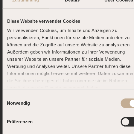
–
24 Stunden vor Deinem Aufenthalt
erhältst Du
eine Erinnerungs-Mail.
Diese Website verwendet Cookies
– Hier kannst Du Deine Buchung mit wenigen
Wir verwenden Cookies, um Inhalte und Anzeigen zu
Klicks verlängern –
inklusive Rabatt
auf Deine
personalisieren, Funktionen für soziale Medien anbieten zu
Zusatzzeit.
können und die Zugriffe auf unsere Website zu analysieren.
Außerdem geben wir Informationen zu Ihrer Verwendung
2. Vor Ort:
unserer Website an unsere Partner für soziale Medien,
Werbung und Analysen weiter. Unsere Partner führen diese
– Sprich unser
Service-Team beim Check-in
an
Informationen möglicherweise mit weiteren Daten zusammen
– oder verlängere bequem über das
Touchpanel
die Sie ihnen bereitgestellt haben oder die sie im Rahmen
in Deiner Suite
: – Gehe im Menü auf
Dein
Ihrer Nutzung der Dienste gesammelt haben.
DOLCE FAR NIENTE.
Aufenthalt
Einwilligungsauswahl
DEINE SOMMER-AUSZEIT.
Notwendig
– Wähle
Aufenthaltsdauer
Buche jetzt und starte Deine persönliche
– Dort werden Dir alle
Verlängerungsoptionen
Präferenzen
Summer Road – mit bis zu 25 % Rabatt!* Je
angezeigt. – Schließe die Verlängerung direkt ab
öfter Du kommst, desto mehr sparst Du. Dein