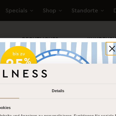
Specials
Shop
Standorte
RECHTLICHES
KUNDENS
AGB
Hilfe & Servic
Montag bis F
Teilnahmebedingungen
09:00 – 20:0
Hausordnung
Barrierefreiheitserklärung
Samstag, Son
Datenschutz
Details
Feiertagen
Impressum
09:00 – 15:00
Datenschutzeinstellungen
ookies
Kontakt
ändern
nhalte und Anzeigen zu personalisieren, Funktionen für soziale