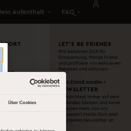
Dein Aufenthalt
FAQ
UPPORT
LET’S BE FRIENDS
Wir belohnen Dich für
Entspannung. Werde Friend
e
und profitiere von exklusiven
Rabatten und Aktionen.
reitag
0 Uhr
Jetzt Friend werden
NEWSLETTER
ntag & an
Du möchtest immer auf dem
Laufenden bleiben und keine
Über Cookies
Aktionen mehr von uns
 Uhr
verpassen? Melde Dich jetzt
für unseren Newsletter an.
 Medien anbieten zu können