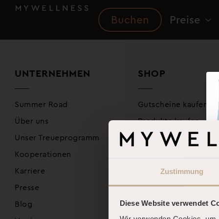
Buchen
Preise
UNTERNEHMEN
SHOP
Summer Road
Gutscheine kaufen
Über uns
Produkte kaufen
Unser Treueprogramm
Kooperationen
Karriere
Zustimmung
Presse
Zum Shop
Blog
Diese Website verwendet C
Wir verwenden Cookies, um I