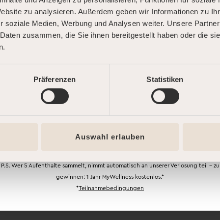
DOLCE FAR NIENTE.
Website zu analysieren. Außerdem geben wir Informationen zu I
DEINE SOMMER-AUSZEIT.
FOLLOW U
r soziale Medien, Werbung und Analysen weiter. Unsere Partner
 Daten zusammen, die Sie ihnen bereitgestellt haben oder die s
n.
Buche jetzt und starte Deine persönliche
Summer Road – mit bis zu 25 % Rabatt!* Je
öfter Du kommst, desto mehr sparst Du. Dein
Präferenzen
Statistiken
erster Code wartet schon auf Dich.
JETZT STARTEN
Auswahl erlauben
P.S. Wer 5 Aufenthalte sammelt, nimmt automatisch an unserer Verlosung teil – zu
gewinnen: 1 Jahr MyWellness kostenlos.*
*
Teilnahmebedingungen