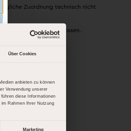
hträgliche Zuordnung technisch nicht
em Werber ist ausgeschlossen.
Über Cookies
ert,
 Medien anbieten zu können
hrer Verwendung unserer
 führen diese Informationen
ie im Rahmen Ihrer Nutzung
Marketing