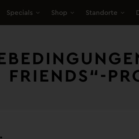
Specials
Shop
Standorte
EBEDINGUNGEN​
 FRIENDS“-P