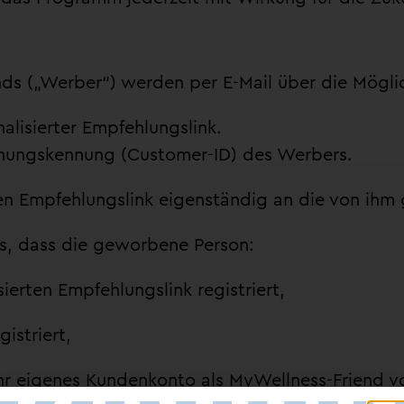
nds („Werber“) werden per E-Mail über die Mögli
nalisierter Empfehlungslink.
rdnungskennung (Customer-ID) des Werbers.
ten Empfehlungslink eigenständig an die von ihm
aus, dass die geworbene Person:
sierten Empfehlungslink registriert,
istriert,
hr eigenes Kundenkonto als MyWellness-Friend v