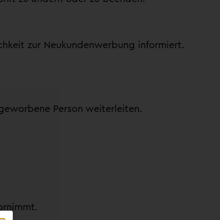
chkeit zur Neukundenwerbung informiert.
 geworbene Person weiterleiten.
ornimmt.