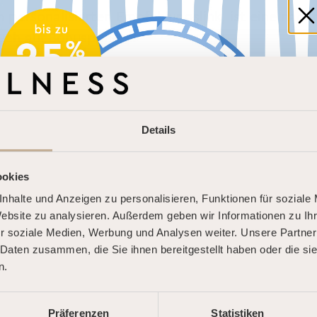
en personalisierten Empfehlungslink, ist eine nac
ruch auf Bonuspunkte.
trägliche Verknüpfung eines Geworbenen mit ein
Details
enn:
r den personalisierten Empfehlungslink registri
ookies
nhalte und Anzeigen zu personalisieren, Funktionen für soziale
DOLCE FAR NIENTE.
Website zu analysieren. Außerdem geben wir Informationen zu I
DEINE SOMMER-AUSZEIT.
r soziale Medien, Werbung und Analysen weiter. Unsere Partner
ucht und tatsächlich durchführt.
 Daten zusammen, die Sie ihnen bereitgestellt haben oder die s
n.
Buche jetzt und starte Deine persönliche
rhält ebenfalls 1500 Extrapunkte, sofern:
Summer Road – mit bis zu 25 % Rabatt!* Je
erten Empfehlungslink erfolgt ist,
Präferenzen
Statistiken