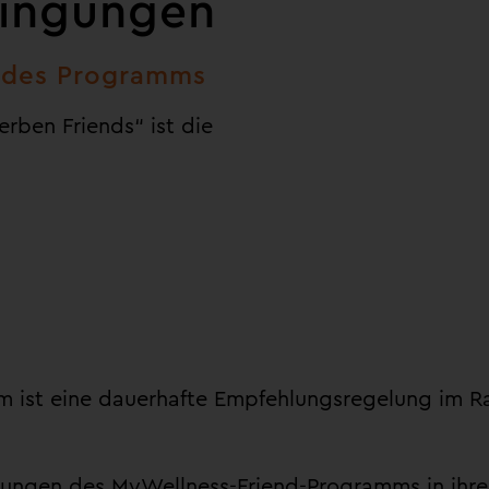
dingungen
d des Programms
rben Friends“ ist die
mm ist eine dauerhafte Empfehlungsregelung im
ungen des MyWellness-Friend-Programms
in ihre