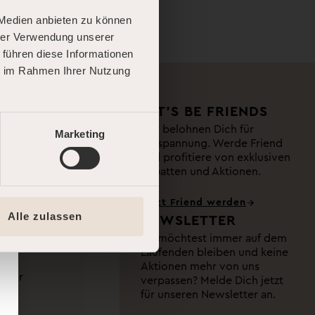
 Medien anbieten zu können
hrer Verwendung unserer
 führen diese Informationen
ie im Rahmen Ihrer Nutzung
UPPORT
LET’S BE FRIENDS
Wir belohnen Dich für
Marketing
Entspannung. Werde Friend
e
und profitiere von exklusiven
Rabatten und Aktionen.
reitag
0 Uhr
Jetzt Friend werden
Alle zulassen
NEWSLETTER
ntag & an
Du möchtest immer auf dem
Laufenden bleiben und keine
Aktionen mehr von uns
 Uhr
verpassen? Melde Dich jetzt
für unseren Newsletter an.