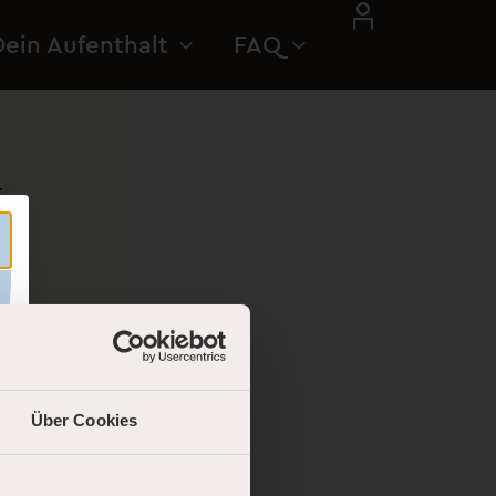
Dein Aufenthalt
FAQ
K
n
ßen
Über Cookies