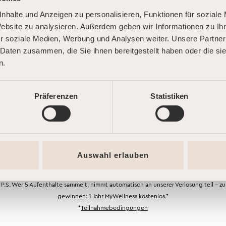
Neuen Link anfordern
nhalte und Anzeigen zu personalisieren, Funktionen für soziale
DOLCE FAR NIENTE.
Website zu analysieren. Außerdem geben wir Informationen zu I
DEINE SOMMER-AUSZEIT.
r soziale Medien, Werbung und Analysen weiter. Unsere Partner
 Daten zusammen, die Sie ihnen bereitgestellt haben oder die s
n.
Buche jetzt und starte Deine persönliche
RECHTLICHES
KUNDENS
Summer Road – mit bis zu 25 % Rabatt!* Je
öfter Du kommst, desto mehr sparst Du. Dein
Präferenzen
Statistiken
AGB
Hilfe & Servic
erster Code wartet schon auf Dich.
Montag bis F
Teilnahmebedingungen
09:00 – 20:0
Hausordnung
JETZT STARTEN
Auswahl erlauben
Barrierefreiheitserklärung
Samstag, Son
Datenschutz
Feiertagen
P.S. Wer 5 Aufenthalte sammelt, nimmt automatisch an unserer Verlosung teil – zu
gewinnen: 1 Jahr MyWellness kostenlos.*
Impressum
09:00 – 15:00
*
Teilnahmebedingungen
Datenschutzeinstellungen
Kontakt
ändern