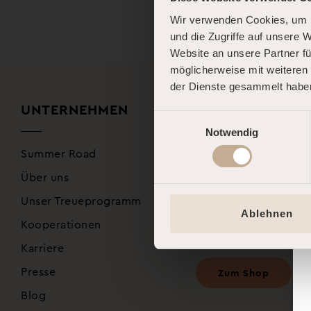
Wir verwenden Cookies, um I
und die Zugriffe auf unsere 
Website an unsere Partner fü
möglicherweise mit weiteren
der Dienste gesammelt habe
UNTERNEHMEN
SHOP
Einwilligungsauswahl
Notwendig
Summer Road
Gutscheine kaufen
Über uns
Produkte kaufen
Unser Treueprogramm
Ablehnen
Kooperationen
Karriere
Presse
Zum Shop
Blog