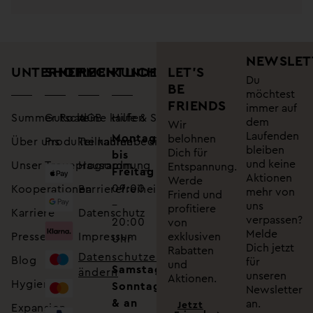
NEWSLET
UNTERNEHMEN
SHOP
RECHTLICHES
LET’S
KUNDENSUPPORT
Du
BE
möchtest
FRIENDS
immer auf
Summer Road
Gutscheine kaufen
AGB
Hilfe & Service
dem
Wir
Laufenden
Montag
belohnen
Über uns
Produkte kaufen
Teilnahmebedingungen
bleiben
Dich für
bis
und keine
Unser Treueprogramm
Hausordnung
Entspannung.
Freitag
Aktionen
Werde
09:00
Kooperationen
Barrierefreiheitserklärung
mehr von
Friend und
–
uns
profitiere
Karriere
Datenschutz
verpassen?
20:00
von
Melde
Presse
Impressum
exklusiven
Uhr
Dich jetzt
Rabatten
Datenschutzeinstellungen
Blog
für
und
Samstag,
ändern
unseren
Aktionen.
Hygiene
Sonntag
Newsletter
& an
an.
Jetzt
Expansion