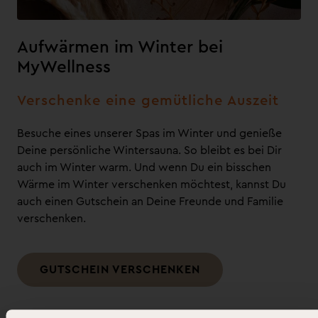
Aufwärmen im Winter bei
MyWellness
Verschenke eine gemütliche Auszeit
Besuche eines unserer Spas im Winter und genieße
Deine persönliche Wintersauna. So bleibt es bei Dir
auch im Winter warm. Und wenn Du ein bisschen
Wärme im Winter verschenken möchtest, kannst Du
auch einen Gutschein an Deine Freunde und Familie
verschenken.
GUTSCHEIN VERSCHENKEN