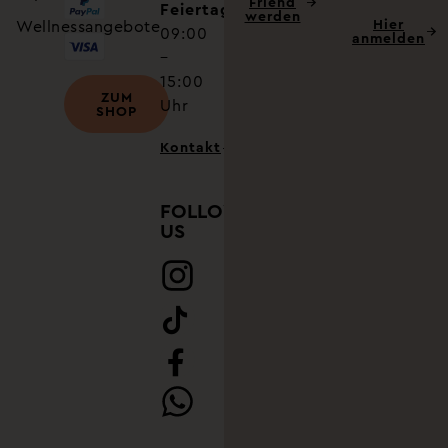
Friend
Feiertagen
werden
Hier
Wellnessangebote
09:00
anmelden
–
15:00
ZUM
Uhr
SHOP
Kontakt
FOLLOW
US