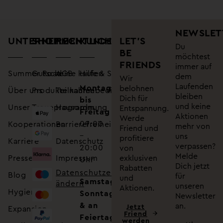
NEWSLET
UNTERNEHMEN
SHOP
RECHTLICHES
LET’S
KUNDENSUPPORT
Du
BE
möchtest
FRIENDS
immer auf
Summer Road
Gutscheine kaufen
AGB
Hilfe & Service
dem
Wir
Laufenden
Montag
belohnen
Über uns
Produkte kaufen
Teilnahmebedingungen
bleiben
Dich für
bis
und keine
Unser Treueprogramm
Hausordnung
Entspannung.
Freitag
Aktionen
Werde
09:00
Kooperationen
Barrierefreiheitserklärung
mehr von
Friend und
–
uns
profitiere
Karriere
Datenschutz
verpassen?
20:00
von
Melde
Presse
Impressum
exklusiven
Uhr
Dich jetzt
Rabatten
Datenschutzeinstellungen
Blog
für
und
Samstag,
ändern
unseren
Aktionen.
Hygiene
Sonntag
Newsletter
& an
an.
Jetzt
Expansion
Friend
Feiertagen
werden