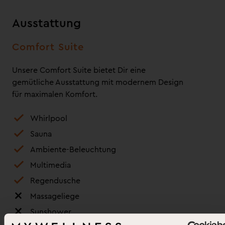
Ausstattung
Comfort Suite
Unsere Comfort Suite bietet Dir eine
gemütliche Ausstattung mit modernem Design
für maximalen Komfort.
Whirlpool
Sauna
Ambiente-Beleuchtung
Multimedia
Regendusche
Massageliege
Sunshower