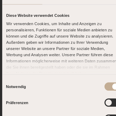
MyWellness. Dein Buchungs-QR-Code gewährt
Dir den Zugang und mit dem Fahrstuhl oder der
Treppe bist Du schnell in unserem Day Spa
Diese Website verwendet Cookies
Dresden Centrum Galerie.
Wir verwenden Cookies, um Inhalte und Anzeigen zu
personalisieren, Funktionen für soziale Medien anbieten zu
können und die Zugriffe auf unsere Website zu analysieren.
Wo kann ich bei MyWellness in
Außerdem geben wir Informationen zu Ihrer Verwendung
Dresden parken?
unserer Website an unsere Partner für soziale Medien,
Werbung und Analysen weiter. Unsere Partner führen diese
Was brauche ich bei MyWellness in
Informationen möglicherweise mit weiteren Daten zusammen
Dresden?
die Sie ihnen bereitgestellt haben oder die sie im Rahmen
Ihrer Nutzung der Dienste gesammelt haben.
DOLCE FAR NIENTE.
Einwilligungsauswahl
Kann ich bei MyWellness in Dresden
DEINE SOMMER-AUSZEIT.
Notwendig
bargeldlos bezahlen?
Buche jetzt und starte Deine persönliche
Präferenzen
Gibt es bei MyWellness in Dresden
Summer Road – mit bis zu 25 % Rabatt!* Je
Kameras?
öfter Du kommst, desto mehr sparst Du. Dein