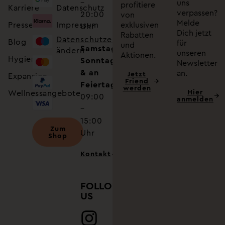
–
uns
profitiere
Karriere
Datenschutz
verpassen?
20:00
von
Melde
Presse
Impressum
exklusiven
Uhr
Dich jetzt
Rabatten
Datenschutzeinstellungen
Blog
für
und
Samstag,
ändern
unseren
Aktionen.
Hygiene
Sonntag
Newsletter
& an
an.
Jetzt
Expansion
Friend
Feiertagen
werden
Hier
Wellnessangebote
09:00
anmelden
–
15:00
Zum
Uhr
Shop
Kontakt
FOLLOW
US