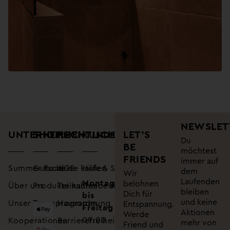
NEWSLET
UNTERNEHMEN
SHOP
RECHTLICHES
LET’S
KUNDENSUPPORT
Du
BE
möchtest
FRIENDS
immer auf
Summer Road
Gutscheine kaufen
AGB
Hilfe & Service
dem
Wir
Laufenden
Montag
belohnen
Über uns
Produkte kaufen
Teilnahmebedingungen
bleiben
Dich für
bis
und keine
Unser Treueprogramm
Hausordnung
Entspannung.
Freitag
Aktionen
Werde
09:00
Kooperationen
Barrierefreiheitserklärung
mehr von
Friend und